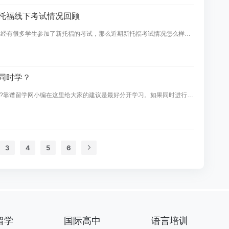
日新托福线下考试情况回顾
已经有很多学生参加了新托福的考试，那么近期新托福考试情况怎么样
是复杂了，今天靠谱留学网就为大家详细分享一下2023年8月15日新托
。
能同时学？
学?靠谱留学网小编在这里给大家的建议是最好分开学习。如果同时进行两
成混乱，不利于备考。从保险起见，建议先将托福至少考到80分，然后
个建议需要考虑到同学们的接受能力，学习时间以及最终的学习效果等因
3
4
5
6
留学
国际高中
语言培训