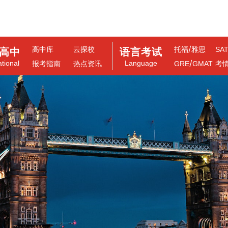
/
高中库
云探校
托福
雅思
SA
高中
语言考试
/
ational
Language
报考指南
热点资讯
GRE
GMAT
考