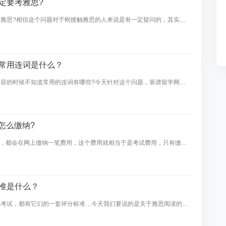
定要考雅思?
雅思?相信这个问题对于刚接触雅思的人来说是有一定疑问的，其实要
去的地方是哪里，接下来就让靠谱留学网小编带你一起来了解一下这其中
常用连词是什么？
容的时候不知道常用的连词有哪些?今天针对这个问题，靠谱留学网小
案例，仅供大家参考，一起来看看吧。
怎么缴纳?
前，都会在网上缴纳一笔费用，这个费用就相当于是考试费用，只有缴纳
名成功，那么SAT考试费用应该怎么缴纳呢?下面靠谱留学网为大家详细
到大家。
准是什么？
福考试，都有它们的一套评分标准，今天我们要说的是关于雅思阅读的评
如何进行评估分数的呢?今天，就随靠谱留学网小编一起来看看吧。